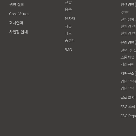
신발
경영 철학
환경경영(En
용품
KEPZ
Core Values
원자재
신재생에너
회사연혁
직물
친환경 
사업장 안내
니트
친환경 
충전재
윤리경영(So
R&D
선언 및 
소통채널
사회공헌
지배구조(G
영원무역
영원무역
글로벌 
ESG 소식
ESG Rep