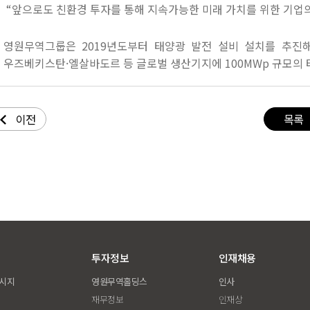
“
앞으로도 친환경 투자를 통해 지속가능한 미래 가치를 위한 기업
영원무역그룹은
2019
년도부터 태양광 발
전 설비 설치를 추진
우즈베키스탄·엘살바도르 등 글로벌 생산기지에
100MWp
규모의 
이전
목록
투자정보
인재채용
메시지
영원무역홀딩스
인사
재무정보
인재상