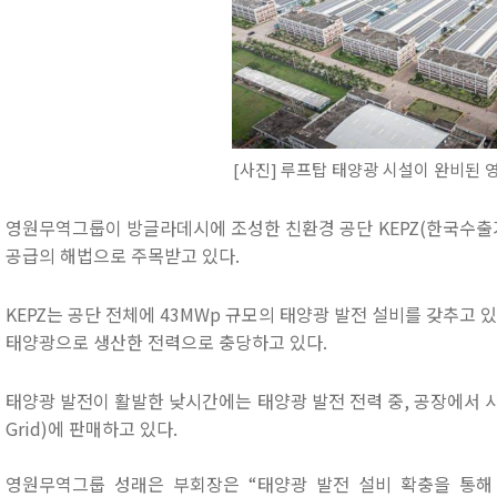
[
사진
]
루프탑 태양광 시설이 완비된
영원무역그룹이 방글라데시에 조성한 친환경 공단
KEPZ(
한국수출
공급의 해법으로 주목받고 있다
.
KEPZ
는 공단 전체에
43MWp
규모의 태양광 발전 설비를 갖추고 
태양광으로 생산한 전력으로 충당하고 있다
.
태양광 발전이 활발한 낮시간에는 태양광 발전 전력 중
,
공장에서 
Grid)
에 판매하고 있다
.
영원무역그룹 성래은 부회장은
“
태양광 발전 설비 확충을 통해