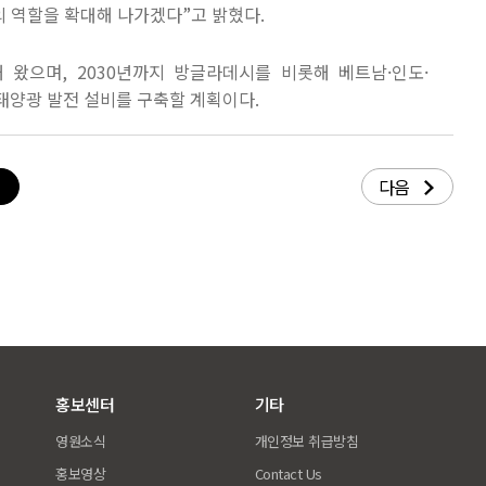
의 역할을 확대해 나가겠다
”
고 밝혔다
.
해 왔으며
, 2030
년까지 방글라데시를 비롯해 베트남·인도·
태양광 발전 설비를 구축할 계획이다
.
다음
홍보센터
기타
영원소식
개인정보 취급방침
홍보영상
Contact Us