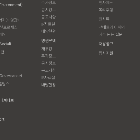
주가정보
인사제도
vironment)
공시정보
복리후생
공고사항
인사톡
지(태양광)
IR자료실
생산프로세스
선배들의 이야기
배당현황
캠페인
자주 묻는 질문
영원무역
cial)
채용공고
재무정보
실천
입사지원
주가정보
공시정보
공고사항
overnance)
IR자료실
홀딩스
배당현황
이니셔티브
ort