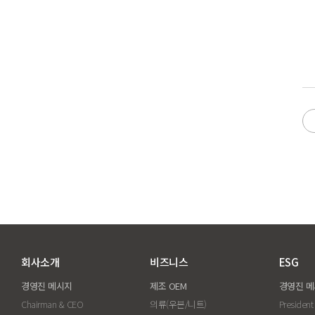
회사소개
비즈니스
ESG
경영진 메시지
제조 OEM
경영진 
Chairman & CEO
의류(우븐/니트)
President