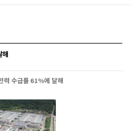
달해
전력 수급률
61%
에 달해