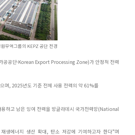
 영원무역그룹의
KEPZ
공단 전경
가공공단·
Korean Export Processing Zone)
가 안정적 전력
있으며
,
2025
년도 기준 전체 사용 전력의 약
61%
를
사용하고 남은 잉여 전력을 방글라데시 국가전력망
(National
 재생에너지
생산
확대
,
탄소 저감에 기여하고자 한다
”
며