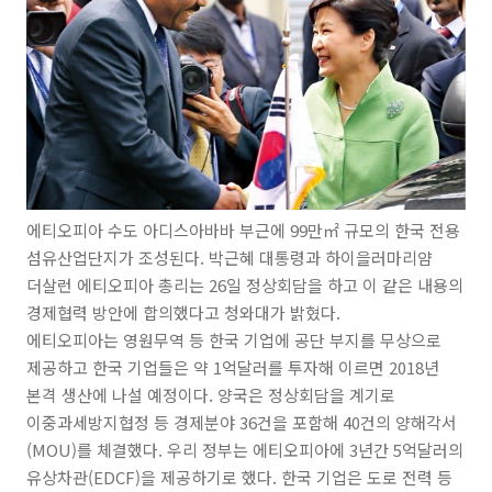
에티오피아 수도 아디스아바바 부근에 99만㎡ 규모의 한국 전용
섬유산업단지가 조성된다. 박근혜 대통령과 하이을러마리얌
더살런 에티오피아 총리는 26일 정상회담을 하고 이 같은 내용의
경제협력 방안에 합의했다고 청와대가 밝혔다.
에티오피아는 영원무역 등 한국 기업에 공단 부지를 무상으로
제공하고 한국 기업들은 약 1억달러를 투자해 이르면 2018년
본격 생산에 나설 예정이다. 양국은 정상회담을 계기로
이중과세방지협정 등 경제분야 36건을 포함해 40건의 양해각서
(MOU)를 체결했다. 우리 정부는 에티오피아에 3년간 5억달러의
유상차관(EDCF)을 제공하기로 했다. 한국 기업은 도로 전력 등