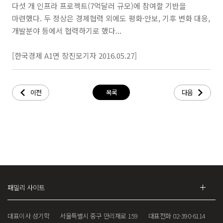
다섯 개 인프라 프로젝트(7억달러 규모)에 참여할 기반을
마련했다. 두 정상은 경제협력 외에도 평화·안보, 기후 변화 대응,
개발분야 등에서 협력하기로 했다...
[한국경제 A1면 장진모기자 2016.05.27]
이전
목록
다음
대표이사 성기학
서울특별시 중구 만리재로 159
대표전화 02-390-6114